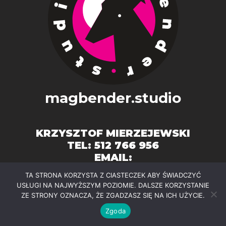
magbender.studio
KRZYSZTOF MIERZEJEWSKI
TEL: 512 766 956
EMAIL:
K.MIERZEJEWSKI@MAGBENDER.STUD
TA STRONA KORZYSTA Z CIASTECZEK ABY ŚWIADCZYĆ
IO
USŁUGI NA NAJWYŻSZYM POZIOMIE. DALSZE KORZYSTANIE
ZE STRONY OZNACZA, ŻE ZGADZASZ SIĘ NA ICH UŻYCIE.
NEVE
| POWERED BY
WORDPRESS
Zgoda
COPYRIGHT ©MAGBENDER.STUDIO