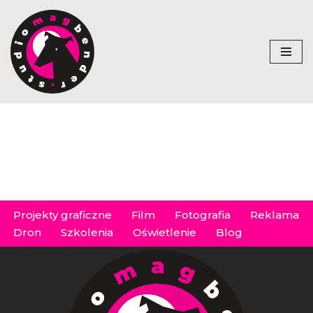
PRZEJDŹ
DO
TREŚCI
Projekty graficzne
Film
Fotografia
Reklama
Dron
Szkolenia
Oświetlenie
Blog